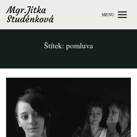
Mgr.Jitka
MENU
Studénková
Štítek: pomluva