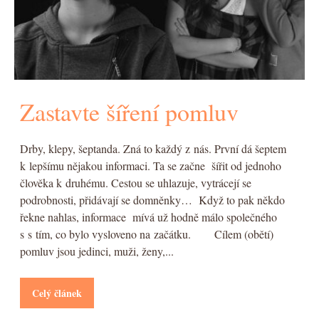
Zastavte šíření pomluv
Drby, klepy, šeptanda. Zná to každý z nás. První dá šeptem
k lepšímu nějakou informaci. Ta se začne šířit od jednoho
člověka k druhému. Cestou se uhlazuje, vytrácejí se
podrobnosti, přidávají se domněnky… Když to pak někdo
řekne nahlas, informace mívá už hodně málo společného
s s tím, co bylo vysloveno na začátku. Cílem (obětí)
pomluv jsou jedinci, muži, ženy,...
Celý článek