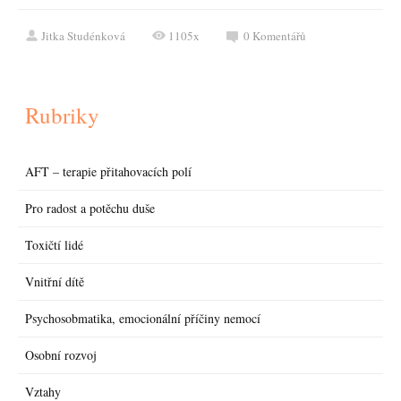
Jitka Studénková
1105x
0
Komentářů
Rubriky
AFT – terapie přitahovacích polí
Pro radost a potěchu duše
Toxičtí lidé
Vnitřní dítě
Psychosobmatika, emocionální příčiny nemocí
Osobní rozvoj
Vztahy