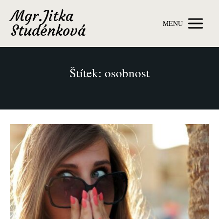
Mgr.Jitka
MENU
Studénková
Štítek: osobnost