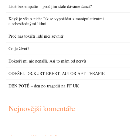
Lidé bez empatie – proč jim stále dáváme šanci?
Když je vše o nich: Jak se vypořádat s manipulativními
a sebestřednými lidmi
Proč nás toxičtí lidé ničí zevnitř
Co je život?
Doktoři mi nic nenašli. Asi to mám od nervů
ODEŠEL DR.KURT EBERT, AUTOR AFT TERAPIE
DEN POTÉ – den po tragedii na FF UK
Nejnovější komentáře