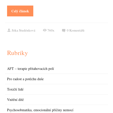
Celý článek
Jitka Studénková
760x
0
Komentářů
Rubriky
AFT – terapie přitahovacích polí
Pro radost a potěchu duše
Toxičtí lidé
Vnitřní dítě
Psychosobmatika, emocionální příčiny nemocí