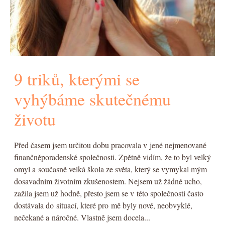
9 triků, kterými se
vyhýbáme skutečnému
životu
Před časem jsem určitou dobu pracovala v jené nejmenované
finančněporadenské společnosti. Zpětně vidím, že to byl velký
omyl a současně velká škola ze světa, který se vymykal mým
dosavadním životním zkušenostem. Nejsem už žádné ucho,
zažila jsem už hodně, přesto jsem se v této společnosti často
dostávala do situací, které pro mě byly nové, neobvyklé,
nečekané a náročné. Vlastně jsem docela...