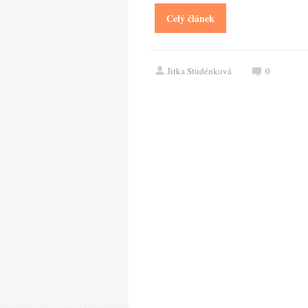
Celý článek
Jitka Studénková
0