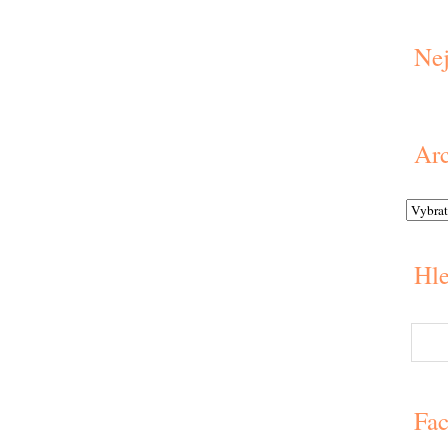
Nej
Arc
Hle
Fa