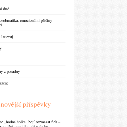
í dítě
osobmatika, emocionální příčiny
cí
í rozvoj
y
hy z poradny
azené
novější příspěvky
se „hodná holka“ bojí rozmazat flek –
s vnitřní pravidla drží v šachu