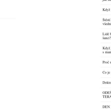
Když 
Štěstí
všedn
Lidé 
šanci?
Když 
s man
Proč n
Co je 
Dokto
ODEŠ
TERA
DEN P