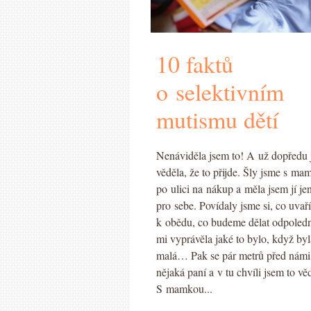
10 faktů
o selektivním
mutismu dětí
Nenáviděla jsem to! A už dopředu
věděla, že to přijde. Šly jsme s m
po ulici na nákup a měla jsem jí je
pro sebe. Povídaly jsme si, co uvař
k obědu, co budeme dělat odpoledn
mi vyprávěla jaké to bylo, když byl
malá… Pak se pár metrů před námi 
nějaká paní a v tu chvíli jsem to vě
S mamkou...