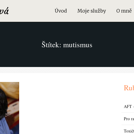
vá
Úvod
Moje služby
O mně
Štítek: mutismus
Ru
AFT –
Pro r
Toxičt