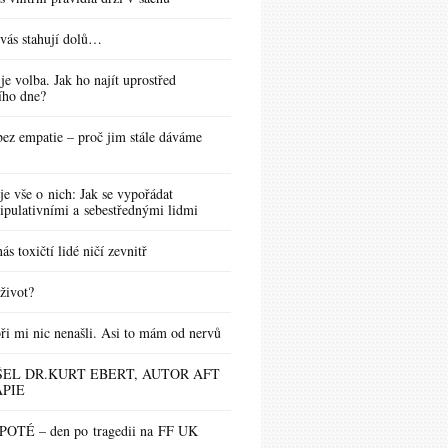
vás stahují dolů…
 je volba. Jak ho najít uprostřed
ího dne?
bez empatie – proč jim stále dáváme
je vše o nich: Jak se vypořádat
ipulativními a sebestřednými lidmi
ás toxičtí lidé ničí zevnitř
život?
ři mi nic nenašli. Asi to mám od nervů
EL DR.KURT EBERT, AUTOR AFT
PIE
OTÉ – den po tragedii na FF UK