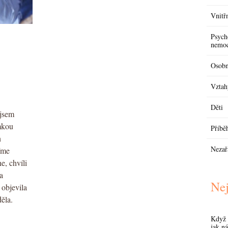
Vnitřn
Psych
nemo
Osobn
Vztah
Děti
 jsem
amkou
Příbě
n
Nezař
íme
e, chvíli
a
Nej
objevila
děla.
Když 
jak ná