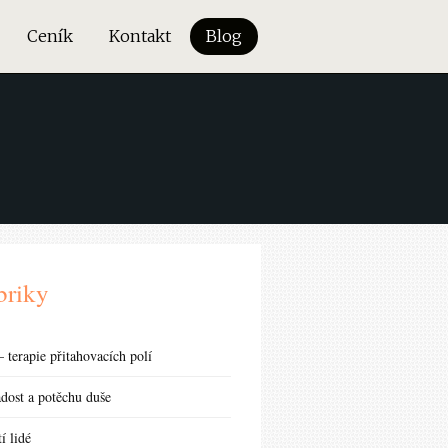
Ceník
Kontakt
Blog
briky
 terapie přitahovacích polí
adost a potěchu duše
í lidé