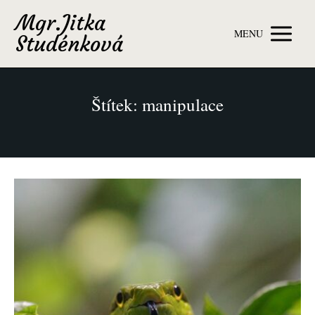
Mgr.Jitka
MENU
Studénková
Štítek: manipulace