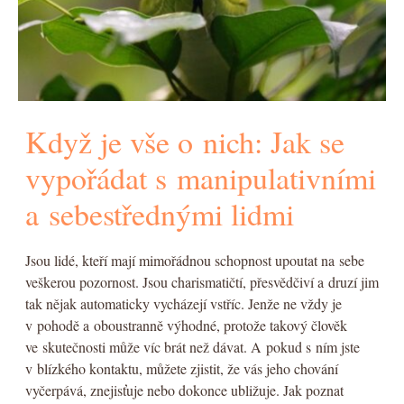
Když je vše o nich: Jak se
vypořádat s manipulativními
a sebestřednými lidmi
Jsou lidé, kteří mají mimořádnou schopnost upoutat na sebe
veškerou pozornost. Jsou charismatičtí, přesvědčiví a druzí jim
tak nějak automaticky vycházejí vstříc. Jenže ne vždy je
v pohodě a oboustranně výhodné, protože takový člověk
ve skutečnosti může víc brát než dávat. A pokud s ním jste
v blízkého kontaktu, můžete zjistit, že vás jeho chování
vyčerpává, znejisťuje nebo dokonce ubližuje. Jak poznat