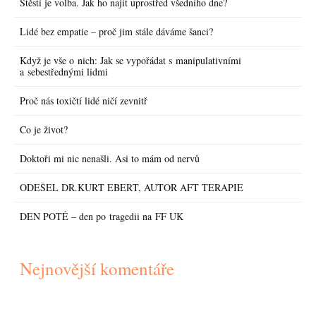
Štěstí je volba. Jak ho najít uprostřed všedního dne?
Lidé bez empatie – proč jim stále dáváme šanci?
Když je vše o nich: Jak se vypořádat s manipulativními
a sebestřednými lidmi
Proč nás toxičtí lidé ničí zevnitř
Co je život?
Doktoři mi nic nenašli. Asi to mám od nervů
ODEŠEL DR.KURT EBERT, AUTOR AFT TERAPIE
DEN POTÉ – den po tragedii na FF UK
Nejnovější komentáře