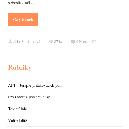
sebestředného...
Celý článek
Jitka Studénková
873x
0
Komentářů
Rubriky
AFT – terapie přitahovacích polí
Pro radost a potěchu duše
Toxičtí lidé
Vnitřní dítě