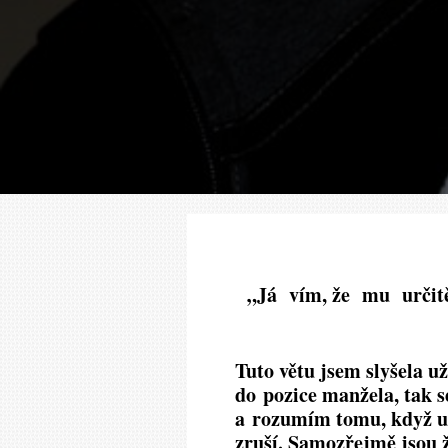
„Já vím, že mu určitě
Tuto větu jsem slyšela u
do pozice manžela, tak s
a rozumím tomu, když u
zruší. Samozřejmě jsou 