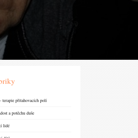
briky
 terapie přitahovacích polí
adost a potěchu duše
í lidé