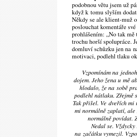
podobnou větu jsem už pár
když k tomu slyším dodate
Někdy se ale klient-muž 
poslouchat komentáře své
prohlášením: „No tak mě 
trochu horší spolupráce. Je
domluví schůzku jen na ná
motivaci, podlehl tlaku ok
Vzpomínám na jednoho
dojem. Jeho žena u mě abs
hlodalo, že na sobě pra
podlehl nátlaku. Zřejmě s
Tak přišel. Ve dveřích mi 
mi normálně zaplatí, ale
normálně povídat. Z
Nedal se. Vždycky
na začátku vymezil. Vzp