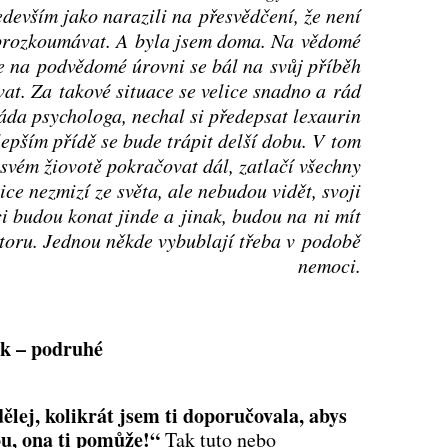
ředevším jako narazili na přesvědčení, že není
prozkoumávat. A byla jsem doma. Na vědomé
le na podvědomé úrovni se bál na svůj příběh
vat. Za takové situace se velice snadno a rád
áda psychologa, nechal si předepsat lexaurin
lepším přídě se bude trápit delší dobu. V tom
svém žiovotě pokračovat dál, zatlačí všechny
ce nezmizí ze světa, ale nebudou vidět, svoji
i budou konat jinde a jinak, budou na ni mít
toru. Jednou někde vybublají třeba v podobě
nemoci.
ak – podruhé
ělej, kolikrát jsem ti doporučovala, abys
ou, ona ti pomůže!“
Tak tuto nebo