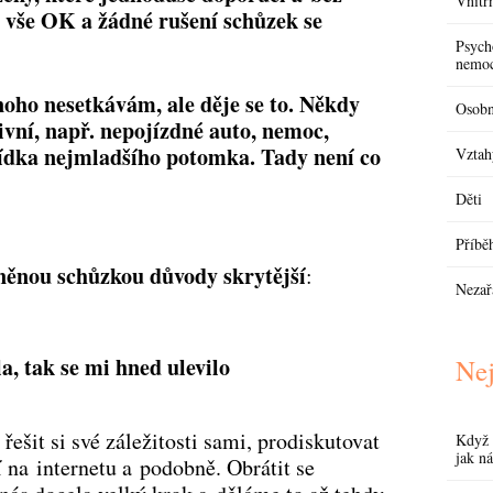
Vnitřn
e vše OK
a žádné rušení schůzek se
Psych
nemo
oho nesetkávám, ale děje se to. Někdy
Osobn
ivní, např. nepojízdné auto, nemoc,
ídka nejmladšího potomka. Tady není co
Vztah
Děti
Příbě
čněnou schůzkou důvody skrytější
:
Nezař
a, tak se mi hned ulevilo
Nej
řešit si své záležitosti sami, prodiskutovat
Když 
jak ná
 na internetu a podobně. Obrátit se