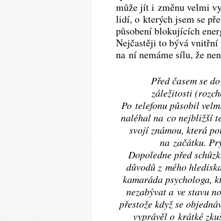
může jít i změnu velmi v
lidí, o kterých jsem se p
působení blokujících ener
Nejčastěji to bývá vnitřn
na ní nemáme sílu, že nen
Před časem se do
záležitosti (rozch
Po telefonu působil velm
naléhal na co nejbližší 
svojí známou, která po
na začátku. Prý
Dopoledne před schůzko
důvodů z mého hlediska
kamaráda psychologa, kte
nezabývat a ve stavu no
přestože když se objednáv
vyprávěl o krátké zk