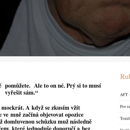
Ru
 pomůžete. Ale to on né. Prý si to musí
vyřešit sám.“
AFT –
ž mockrát. A když se zkusím vžít
Pro r
e ve mně začíná objevovat opozice
Toxičt
ž domluvenou schůzku muž následně
ženy, které jednoduše doporučí a bez