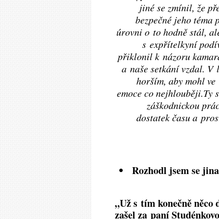
jiné se zmínil, že p
bezpečné jeho téma 
úrovni o to hodně stál, a
s expřítelkyní podí
přiklonil k názoru kamar
a naše setkání vzdal. V 
horším, aby mohl ve 
emoce co nejhlouběji.Ty si
záškodnickou prác
dostatek času a pros
Rozhodl jsem se jin
„Už s tím konečně něco d
zašel za paní Studénkov