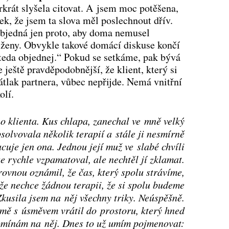
krát slyšela citovat. A jsem moc potěšena,
k, že jsem ta slova měl poslechnout dřív.
objedná jen proto, aby doma nemusel
 ženy. Obvykle takové domácí diskuse končí
teda objednej.“ Pokud se setkáme, pak bývá
 ještě pravděpodobnější, že klient, který si
tlak partnera, vůbec nepřijde. Nemá vnitřní
olí.
 klienta. Kus chlapa, zanechal ve mně velký
olvovala několik terapií a stále ji nesmírně
cuje jen ona. Jednou její muž ve slabé chvíli
e rychle vzpamatoval, ale nechtěl jí zklamat.
rovnou oznámil, že čas, který spolu strávíme,
 že nechce žádnou terapii, že si spolu budeme
kusila jsem na něj všechny triky. Neúspěšně.
 mě s úsměvem vrátil do prostoru, který hned
omínám na něj. Dnes to už umím pojmenovat: