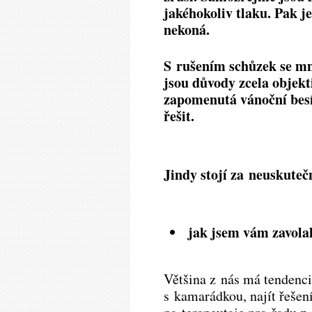
jakéhokoliv tlaku. Pak j
nekoná.
S rušením schůzek se mn
jsou důvody zcela objekt
zapomenutá vánoční bes
řešit.
Jindy stojí za neuskute
jak jsem vám zavolal
Většina z nás má tendenci 
s kamarádkou, najít řešení