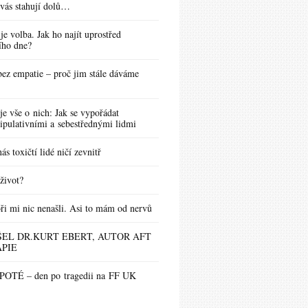
vás stahují dolů…
 je volba. Jak ho najít uprostřed
ího dne?
bez empatie – proč jim stále dáváme
je vše o nich: Jak se vypořádat
ipulativními a sebestřednými lidmi
ás toxičtí lidé ničí zevnitř
život?
ři mi nic nenašli. Asi to mám od nervů
EL DR.KURT EBERT, AUTOR AFT
PIE
OTÉ – den po tragedii na FF UK