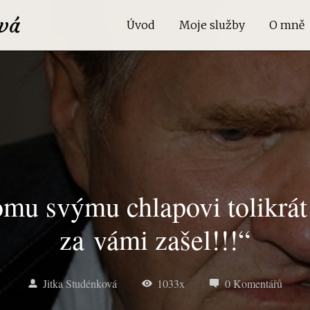
vá
Úvod
Moje služby
O mně
omu svýmu chlapovi tolikrát 
za vámi zašel!!!“
Jitka Studénková
1033x
0 Komentářů