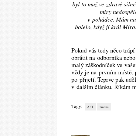
byl to muž ve zdravé siln
míry nedospělá
v pohádce. Mám na 
bolelo, když jí král Mir
Pokud vás tedy něco trápí
obrátit na odborníka nebo 
malý záškodníček ve vaše
vždy je na prvním místě, p
po přijetí. Teprve pak ud
v dalším článku. Říkám 
Tagy:
AFT
změna