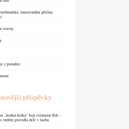
í dítě
osobmatika, emocionální příčiny
cí
í rozvoj
y
hy z poradny
azené
novější příspěvky
se „hodná holka“ bojí rozmazat flek –
s vnitřní pravidla drží v šachu