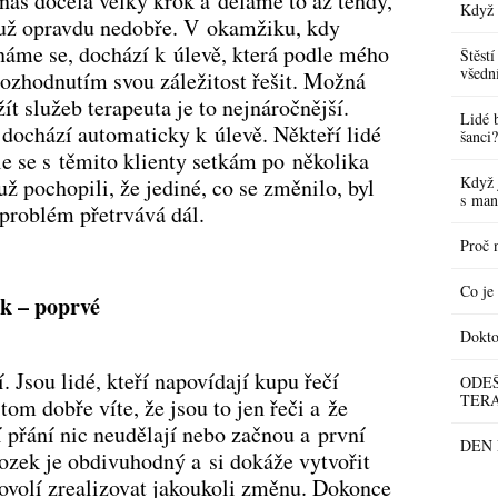
 nás docela velký krok a děláme to až tehdy,
Když 
 už opravdu nedobře. V okamžiku, kdy
náme se, dochází k úlevě, která podle mého
Štěstí
všedn
ozhodnutím svou záležitost řešit. Možná
ít služeb terapeuta je to nejnáročnější.
Lidé 
dochází automaticky k úlevě. Někteří lidé
šanci?
e se s těmito klienty setkám po několika
Když 
ž pochopili, že jediné, co se změnilo, byl
s man
 problém přetrvává dál.
Proč n
Co je 
ak – poprvé
Dokto
. Jsou lidé, kteří napovídají kupu řečí
ODEŠ
TERA
tom dobře víte, že jsou to jen řeči a že
í přání nic neudělají nebo začnou a první
DEN P
ozek je obdivuhodný a si dokáže vytvořit
ovolí zrealizovat jakoukoli změnu. Dokonce