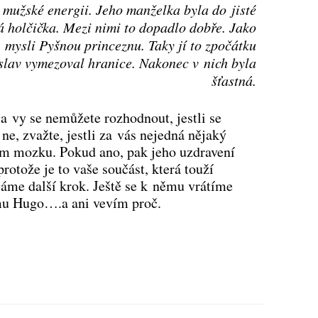
é mužské energii. Jeho manželka byla do jisté
 holčička. Mezi nimi to dopadlo dobře. Jako
mysli Pyšnou princeznu. Taky jí to zpočátku
oslav vymezoval hranice. Nakonec v nich byla
šťastná.
 a vy se nemůžete rozhodnout, jestli se
ne, zvažte, jestli za vás nejedná nějaký
m mozku. Pokud ano, pak jeho uzdravení
rotože je to vaše součást, která touží
ěláme další krok. Ještě se k němu vrátíme
mu Hugo….a ani vevím proč.