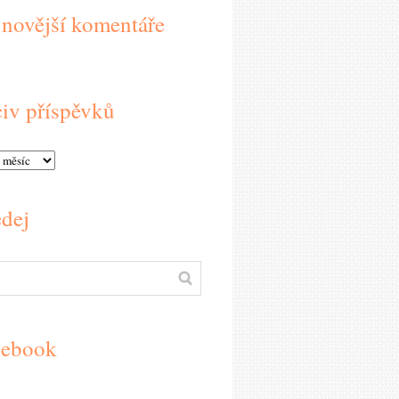
novější komentáře
iv příspěvků
dej
cebook