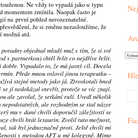
ytouženou. Ne vždy to vypadá jako u typu
Nej
řed momentem zmínila. Naopak často je
gií na první pohled nerozeznatelné.
í přesvědčení, že si změnu nezasloužíme, že
í možná atd.
Arc
 poradny objednal mladý muž s tím, že si své
od s partnerkou) chtěl řešit co nejdříve řešit.
i dobře. Vypadalo to, že má jasný cíl. Docela
termín. Přede mnou oslovil jinou terapeutku –
Hle
užívá stejné metody jako já. Ztroskotali hned
 se jí nedokázal otevřít, protože se víc znají.
u ale zavolal, že setkání ruší. Uvedl několik
 nepodstatných, ale rozhodným se stal názor
rý mu v dané chvíli doporučil záležitostí se
Fa
uze chvíli brát lexaurin. Zvolil tuto možnost,
al, tak byl jednoznačně proti. Ještě chvíli mi
ušenosti s metodou AFT u mé kolegyně. Mimo