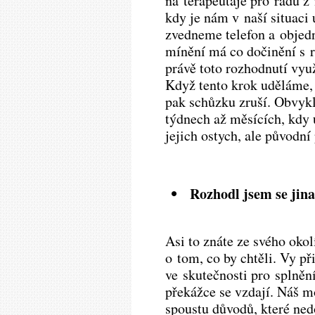
na terapeutaje pro řadu z
kdy je nám v naší situaci
zvedneme telefon a objed
mínění má co dočinění s r
právě toto rozhodnutí využ
Když tento krok uděláme, 
pak schůzku zruší. Obvykl
týdnech až měsících, kdy u
jejich ostych, ale původní
Rozhodl jsem se jin
Asi to znáte ze svého okolí
o tom, co by chtěli. Vy při
ve skutečnosti pro splněn
překážce se vzdají. Náš m
spoustu důvodů, které ned