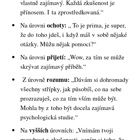
vlastně zajímavý. Každá zkušenost je
přínosem. I ta zprostředkovaná.“
ochoty:
Na úrovni
„ To je prima, je super,
že do toho jdeš, i když máš v sobě nějaké
otázky. Můžu nějak pomoci?“
přijetí:
Na úrovni
„Wow, za tím se může
skrývat zajímavý příběh.“
rozumu:
Z úrovně
„Dávám si dohromady
všechny střípky, jak působíš, co na sebe
prozrazuješ, co za tím vším může být.
Mohla by z toho být docela zajímavá
psychologická studie.“
vyšších
Na
úrovních: „Vnímám tvoji
moudrost a zkušenosti, cením si toho, že