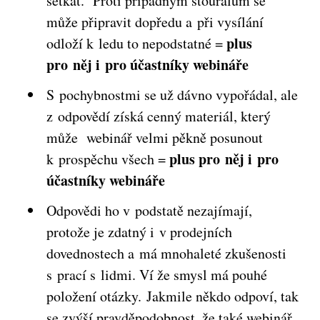
setkat. Proti případným šťouralům se
může připravit dopředu a při vysílání
plus
odloží k ledu to nepodstatné =
pro něj i pro účastníky webináře
S pochybnostmi se už dávno vypořádal, ale
z odpovědí získá cenný materiál, který
může webinář velmi pěkně posunout
plus pro něj i pro
k prospěchu všech =
účastníky webináře
Odpovědi ho v podstatě nezajímají,
protože je zdatný i v prodejních
dovednostech a má mnohaleté zkušenosti
s prací s lidmi. Ví že smysl má pouhé
položení otázky. Jakmile někdo odpoví, tak
se zvýší pravděpodobnost, že také webinář