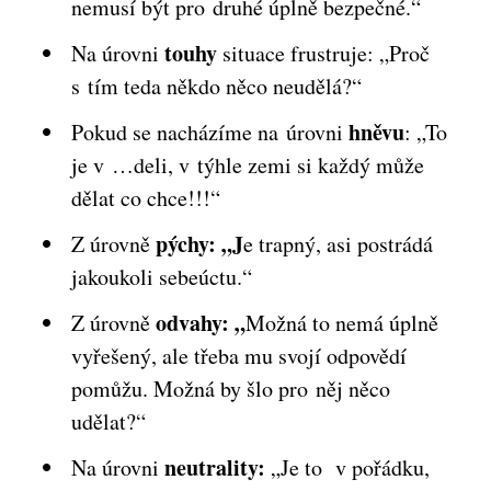
nemusí být pro druhé úplně bezpečné.“
touhy
Na úrovni
situace frustruje: „Proč
s tím teda někdo něco neudělá?“
hněvu
Pokud se nacházíme na úrovni
: „To
je v …deli, v týhle zemi si každý může
dělat co chce!!!“
pýchy: „J
Z úrovně
e trapný, asi postrádá
jakoukoli sebeúctu.“
odvahy: „
Z úrovně
Možná to nemá úplně
vyřešený, ale třeba mu svojí odpovědí
pomůžu. Možná by šlo pro něj něco
udělat?“
neutrality:
Na úrovni
„Je to v pořádku,