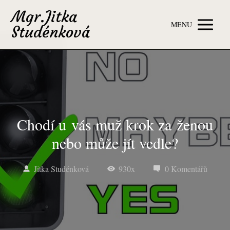
Mgr.Jitka
MENU
Studénková
Chodí u vás muž krok za ženou
nebo může jít vedle?
Jitka Studénková
930x
0 Komentářů