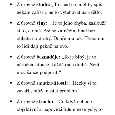
studu:
Z úrovně
„To snad ne, měl by spíš
někam zalíst a ne to vytahovat na světlo.
viny:
Z úrovně
„Je to jeho chyba, zaslouží
si to, co má. Asi se za něčím hnal bez
ohledu na druhý. Dobře mu tak. Třeba mu
to lidi dají pěkně najevo.“
beznaděje:
Z úrovně
„To je blbý, je to
náročná situace, každá rada drahá. Není
moc šance podpořit.“
lítosti:
Z úrovně smutku/
„ Hezky si to
zavařil, může nastat problém.“
strachu:
Z úrovně
„Co když nebude
objektivní a napovídá lidem nesmysly, to