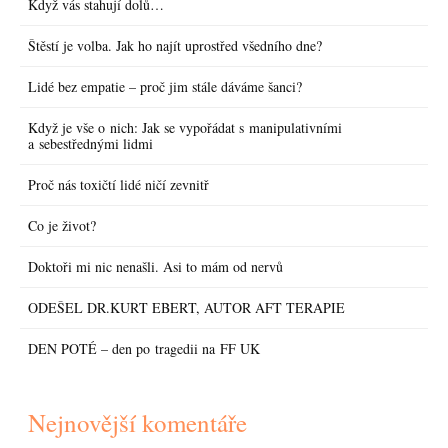
Když vás stahují dolů…
Štěstí je volba. Jak ho najít uprostřed všedního dne?
Lidé bez empatie – proč jim stále dáváme šanci?
Když je vše o nich: Jak se vypořádat s manipulativními
a sebestřednými lidmi
Proč nás toxičtí lidé ničí zevnitř
Co je život?
Doktoři mi nic nenašli. Asi to mám od nervů
ODEŠEL DR.KURT EBERT, AUTOR AFT TERAPIE
DEN POTÉ – den po tragedii na FF UK
Nejnovější komentáře